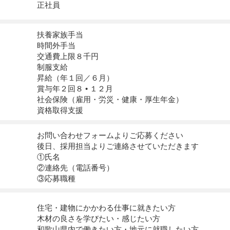
​​正社員
扶養家族手当
時間外手当
交通費上限８千円
制服支給
昇給（年１回／６月）
賞与年２回８ • １２月
社会保険（雇用・労災・健康・厚生年金）
資格取得支援
お問い合わせフォームよりご応募ください
後日、採用担当よりご連絡させていただきます
①氏名
②連絡先（電話番号）
③応募職種
住宅・建物にかかわる仕事に就きたい方
木材の良さを学びたい・感じたい方
和歌山県内で働きたい方・地元に就職したい方